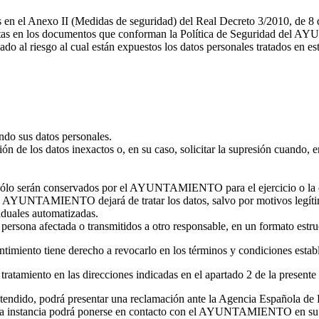
s en el Anexo II (Medidas de seguridad) del Real Decreto 3/2010, de 8 
critas en los documentos que conforman la Política de Seguridad del 
do al riesgo al cual están expuestos los datos personales tratados en est
o sus datos personales.
ción de los datos inexactos o, en su caso, solicitar la supresión cuando, 
so sólo serán conservados por el AYUNTAMIENTO para el ejercicio o la 
el AYUNTAMIENTO dejará de tratar los datos, salvo por motivos legítimo
viduales automatizadas.
la persona afectada o transmitidos a otro responsable, en un formato est
ntimiento tiene derecho a revocarlo en los términos y condiciones estab
tratamiento en las direcciones indicadas en el apartado 2 de la presente 
o atendido, podrá presentar una reclamación ante la Agencia Española
mera instancia podrá ponerse en contacto con el AYUNTAMIENTO en su c