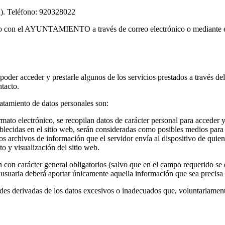
la). Teléfono: 920328022
cto con el AYUNTAMIENTO a través de correo electrónico o mediante 
 poder acceder y prestarle algunos de los servicios prestados a través d
tacto.
ratamiento de datos personales son:
ato electrónico, se recopilan datos de carácter personal para acceder y p
ablecidas en el sitio web, serán consideradas como posibles medios para 
os archivos de información que el servidor envía al dispositivo de quie
o y visualización del sitio web.
n con carácter general obligatorios (salvo que en el campo requerido se e
a usuaria deberá aportar únicamente aquella información que sea precisa
ades derivadas de los datos excesivos o inadecuados que, voluntariamente